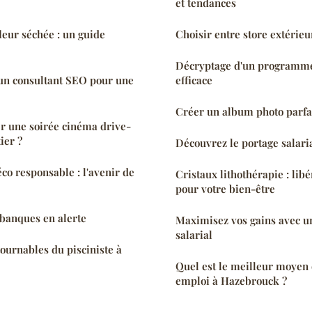
et tendances
fleur séchée : un guide
Choisir entre store extérieu
Décryptage d'un programme 
un consultant SEO pour une
efficace
Créer un album photo parfai
 une soirée cinéma drive-
ier ?
Découvrez le portage salaria
co responsable : l'avenir de
Cristaux lithothérapie : lib
pour votre bien-être
 banques en alerte
Maximisez vos gains avec u
salarial
tournables du pisciniste à
Quel est le meilleur moyen 
emploi à Hazebrouck ?