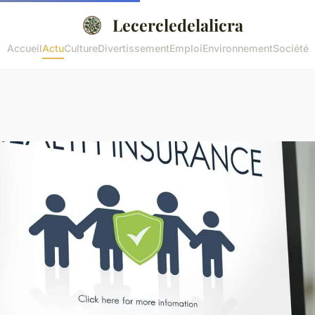
Lecercledelalicra
Accueil
Actu
Culture
Divertissement
Emploi
Environnement
Société