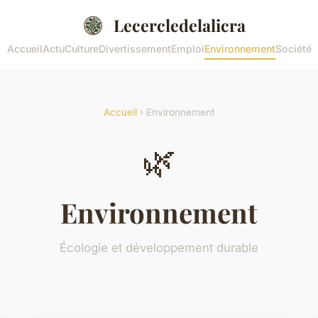
Lecercledelalicra
Accueil
Actu
Culture
Divertissement
Emploi
Environnement
Société
Accueil
› Environnement
🌿
Environnement
Écologie et développement durable