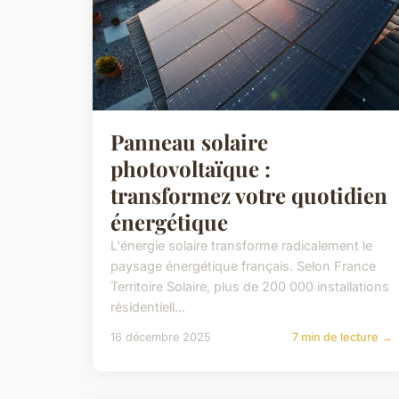
Panneau solaire
photovoltaïque :
transformez votre quotidien
énergétique
L'énergie solaire transforme radicalement le
paysage énergétique français. Selon France
Territoire Solaire, plus de 200 000 installations
résidentiell...
16 décembre 2025
7 min de lecture →