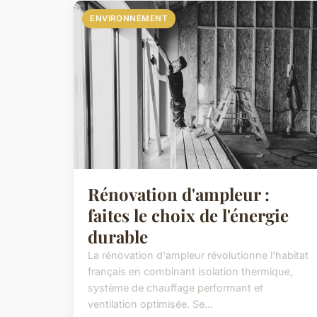
ENVIRONNEMENT
Rénovation d'ampleur :
faites le choix de l'énergie
durable
La rénovation d'ampleur révolutionne l'habitat
français en combinant isolation thermique,
système de chauffage performant et
ventilation optimisée. Se...