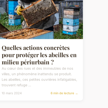
Quelles actions concrètes
pour protéger les abeilles en
milieu périurbain ?
Au cœur des rues et des immeubles de nos
villes, un phénomène inattendu se produit.
Les abeilles, ces petites ouvrières infatigables,
trouvent refuge ...
10 mars 2024
6 min de lecture →