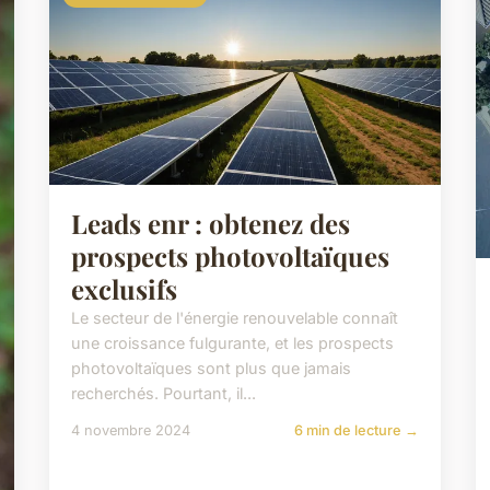
Leads enr : obtenez des
prospects photovoltaïques
exclusifs
Le secteur de l'énergie renouvelable connaît
une croissance fulgurante, et les prospects
photovoltaïques sont plus que jamais
recherchés. Pourtant, il...
4 novembre 2024
6 min de lecture →