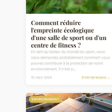
Comment réduire
l'empreinte écologique
d'une salle de sport ou d'un
centre de fitness ?
En tant qu'acteur du monde du sport, vous
vous demandez probablement comment vous
pouvez contribuer à la protection de notre
environnement. Il n'est p...
10 mars 2024
6 min de lecture →
ENVIRONNEMENT