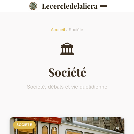
Lecercledelalicra
Accueil
› Société
🏛️
Société
Société, débats et vie quotidienne
SOCIÉTÉ