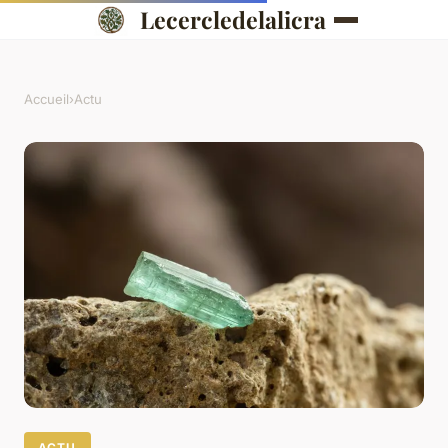
Lecercledelalicra
Accueil
›
Actu
ACTU