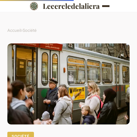
Lecercledelalicra
Accueil
›
Société
SOCIÉTÉ