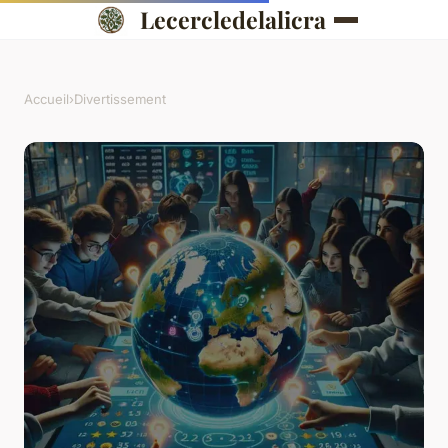
Lecercledelalicra
Accueil
›
Divertissement