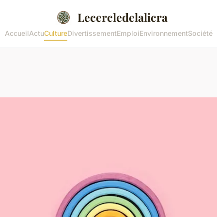
Lecercledelalicra
Accueil
Actu
Culture
Divertissement
Emploi
Environnement
Société