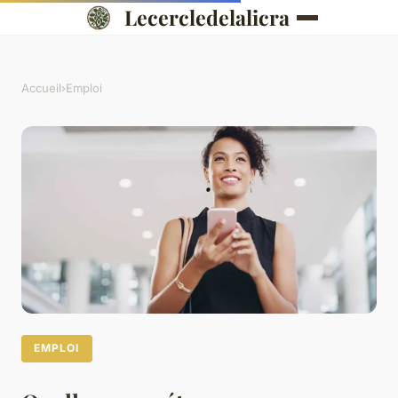
Lecercledelalicra
Accueil
›
Emploi
EMPLOI