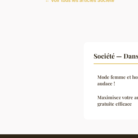
← Voir tous les articles Société
Société — Dan
Mode femme et hom
audace !
Maximisez votre a
gratuite efficace