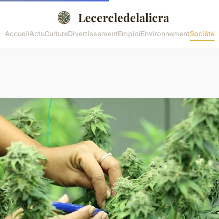
Lecercledelalicra
Accueil
Actu
Culture
Divertissement
Emploi
Environnement
Société