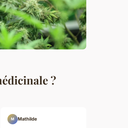
médicinale ?
Mathilde
M