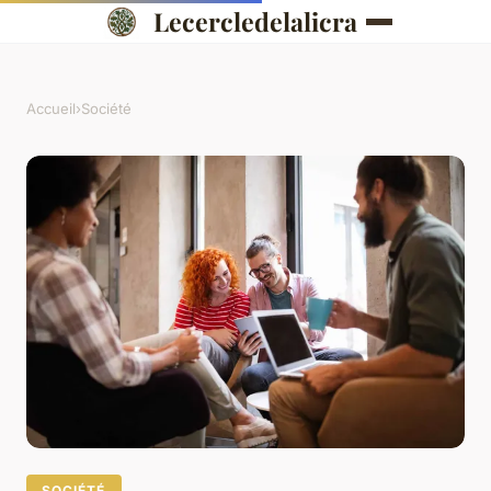
Lecercledelalicra
Accueil
›
Société
SOCIÉTÉ