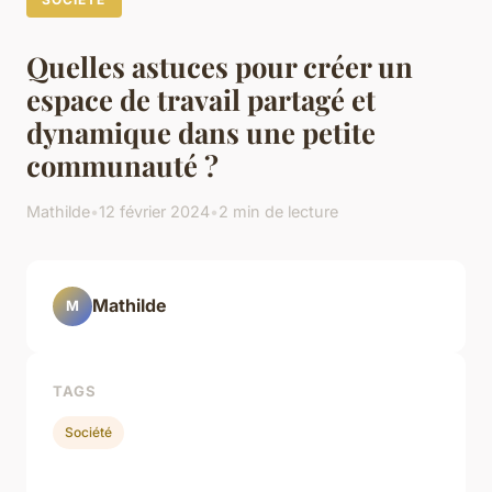
Quelles astuces pour créer un
espace de travail partagé et
dynamique dans une petite
communauté ?
Mathilde
•
12 février 2024
•
2 min de lecture
Mathilde
M
TAGS
Société