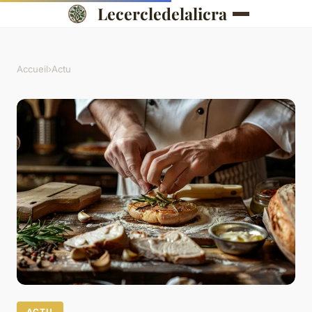
Lecercledelalicra
Accueil
›
Actu
ACTU