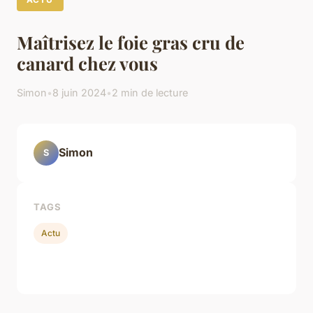
Maîtrisez le foie gras cru de
canard chez vous
Simon
•
8 juin 2024
•
2 min de lecture
Simon
S
TAGS
Actu