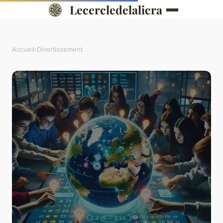
Lecercledelalicra
Accueil
›
Divertissement